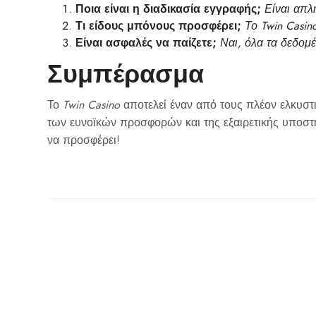
Ποια είναι η διαδικασία εγγραφής;
Είναι απλ
Τι είδους μπόνους προσφέρει;
Το Twin Casi
Είναι ασφαλές να παίζετε;
Ναι, όλα τα δεδομέ
Συμπέρασμα
Το
Twin Casino
αποτελεί έναν από τους πλέον ελκυστι
των ευνοϊκών προσφορών και της εξαιρετικής υποστήρι
να προσφέρει!