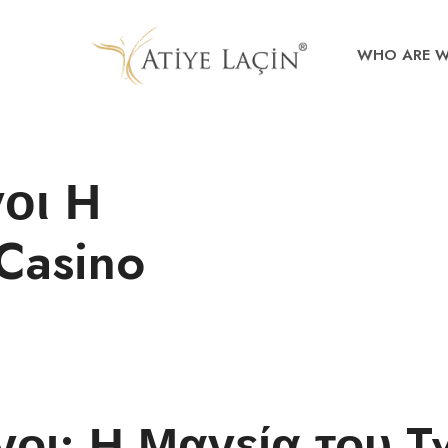
WHO ARE 
οι Η
Casino
γοι: Η Μαγεία του T