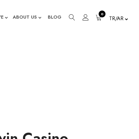
0
WE
ABOUT US
BLOG
TR/AR
win Casino