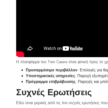
Η πλατφόρμα του Twin Casino είναι φιλική προς το 
Προσαρμόσιμο περιβάλλον
: Επιλογές για θ
Υποστηρικτικές υπηρεσίες
: Παροχή εξυπηρέτ
Πρόγραμμα επιβράβευσης
: Παροχές και μπό
Συχνές Ερωτήσεις
Εδώ είναι μερικές από τις πιο συχνές ερωτήσεις που τ