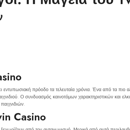
ν
sino
ι εντυπωσιακή πρόοδο τα τελευταία χρόνια. Ένα από τα πιο αξ
παιχνιδιού. Ο συνδυασμός καινοτόμων χαρακτηριστικών και ελκ
 παιχνιδιών.
in Casino
ο ξεχωρίζουν από τον ανταγωνισμό. Μερικά από αυτά περιλαμβ