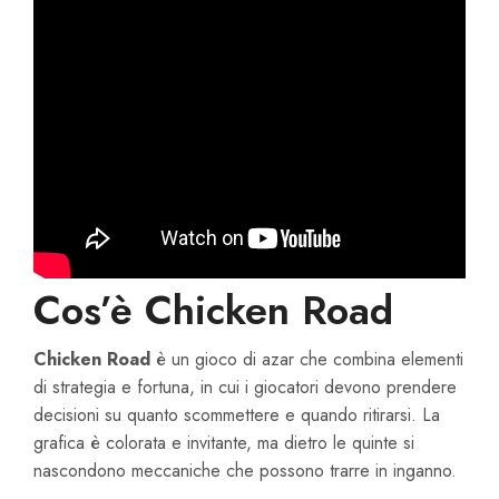
Cos’è Chicken Road
Chicken Road
è un gioco di azar che combina elementi
di strategia e fortuna, in cui i giocatori devono prendere
decisioni su quanto scommettere e quando ritirarsi. La
grafica è colorata e invitante, ma dietro le quinte si
nascondono meccaniche che possono trarre in inganno.