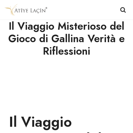
Il Viaggio Misterioso del
Gioco di Gallina Verità e
Riflessioni
Il Viaggio