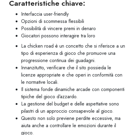
Caratteristiche chiave:
Interfaccia user-friendly
Opzioni di scommessa flessibili
Possibilità di vincere premi in denaro
Giocatori possono interagire tra loro
La chicken road è un concetto che si riferisce a un
tipo di esperienza di gioco che promuove una
progressione continua dei guadagni.
Innanzitutto, verificare che il sito possieda le
licenze appropriate e che operi in conformità con
le normative locali.
Il sistema fonde dinamiche arcade con componenti
tipiche del gioco d’azzardo.
La gestione del budget e delle aspettative sono
pilastri di un approccio consapevole al gioco.
Questo non solo previene perdite eccessive, ma
aiuta anche a controllare le emozioni durante il
gioco.