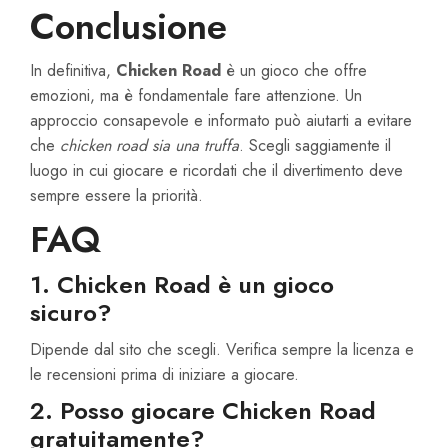
Conclusione
In definitiva,
Chicken Road
è un gioco che offre
emozioni, ma è fondamentale fare attenzione. Un
approccio consapevole e informato può aiutarti a evitare
che
chicken road sia una truffa
. Scegli saggiamente il
luogo in cui giocare e ricordati che il divertimento deve
sempre essere la priorità.
FAQ
1. Chicken Road è un gioco
sicuro?
Dipende dal sito che scegli. Verifica sempre la licenza e
le recensioni prima di iniziare a giocare.
2. Posso giocare Chicken Road
gratuitamente?