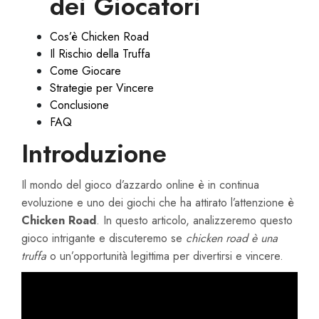
dei Giocatori
Cos’è Chicken Road
Il Rischio della Truffa
Come Giocare
Strategie per Vincere
Conclusione
FAQ
Introduzione
Il mondo del gioco d’azzardo online è in continua
evoluzione e uno dei giochi che ha attirato l’attenzione è
Chicken Road
. In questo articolo, analizzeremo questo
gioco intrigante e discuteremo se
chicken road è una
truffa
o un’opportunità legittima per divertirsi e vincere.