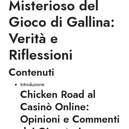
Misterioso del
Gioco di Gallina:
Verità e
Riflessioni
Contenuti
Introduzione
Chicken Road al
Casinò Online:
Opinioni e Commenti