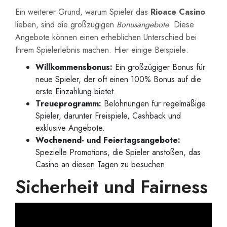
Ein weiterer Grund, warum Spieler das
Rioace Casino
lieben, sind die großzügigen
Bonusangebote
. Diese
Angebote können einen erheblichen Unterschied bei
Ihrem Spielerlebnis machen. Hier einige Beispiele:
Willkommensbonus:
Ein großzügiger Bonus für
neue Spieler, der oft einen 100% Bonus auf die
erste Einzahlung bietet.
Treueprogramm:
Belohnungen für regelmäßige
Spieler, darunter Freispiele, Cashback und
exklusive Angebote.
Wochenend- und Feiertagsangebote:
Spezielle Promotions, die Spieler anstoßen, das
Casino an diesen Tagen zu besuchen.
Sicherheit und Fairness