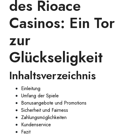
des Rioace
Casinos: Ein Tor
zur
Glückseligkeit
Inhaltsverzeichnis
Einleitung
Umfang der Spiele
Bonusangebote und Promotions
Sicherheit und Fairness
Zahlungsmöglichkeiten
Kundenservice
Fazit