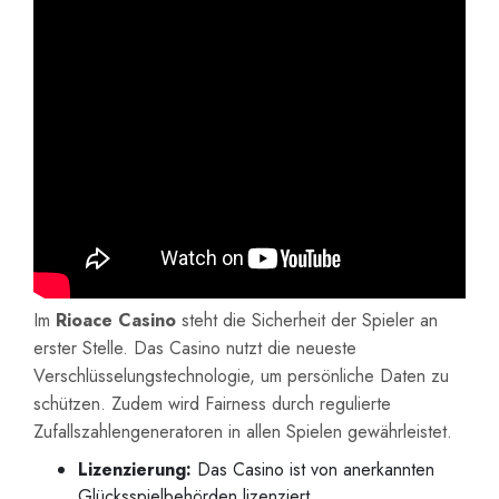
Im
Rioace Casino
steht die Sicherheit der Spieler an
erster Stelle. Das Casino nutzt die neueste
Verschlüsselungstechnologie, um persönliche Daten zu
schützen. Zudem wird Fairness durch regulierte
Zufallszahlengeneratoren in allen Spielen gewährleistet.
Lizenzierung:
Das Casino ist von anerkannten
Glücksspielbehörden lizenziert.