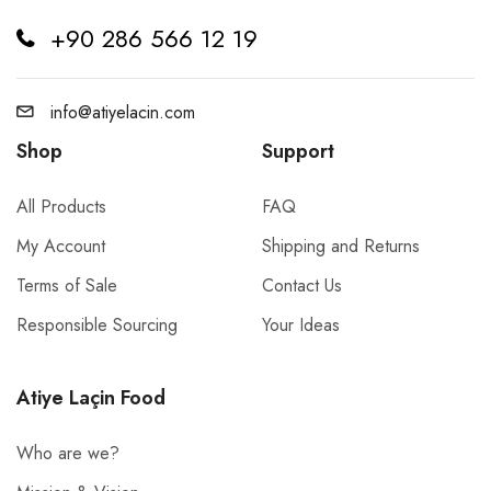
+90 286 566 12 19
info@atiyelacin.com
Shop
Support
All Products
FAQ
My Account
Shipping and Returns
Terms of Sale
Contact Us
Responsible Sourcing
Your Ideas
Atiye Laçin Food
Who are we?