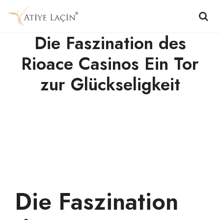
Die Faszination des
Rioace Casinos Ein Tor
zur Glückseligkeit
Die Faszination