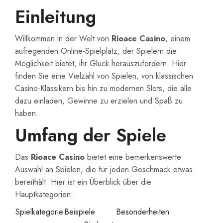
Einleitung
Willkommen in der Welt von
Rioace Casino
, einem
aufregenden Online-Spielplatz, der Spielern die
Möglichkeit bietet, ihr Glück herauszufordern. Hier
finden Sie eine Vielzahl von Spielen, von klassischen
Casino-Klassikern bis hin zu modernen Slots, die alle
dazu einladen, Gewinne zu erzielen und Spaß zu
haben.
Umfang der Spiele
Das
Rioace Casino
bietet eine bemerkenswerte
Auswahl an Spielen, die für jeden Geschmack etwas
bereithält. Hier ist ein Überblick über die
Hauptkategorien:
Spielkategorie
Beispiele
Besonderheiten