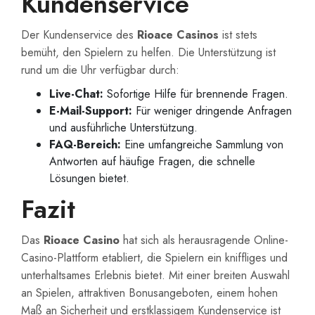
Kundenservice
Der Kundenservice des
Rioace Casinos
ist stets
bemüht, den Spielern zu helfen. Die Unterstützung ist
rund um die Uhr verfügbar durch:
Live-Chat:
Sofortige Hilfe für brennende Fragen.
E-Mail-Support:
Für weniger dringende Anfragen
und ausführliche Unterstützung.
FAQ-Bereich:
Eine umfangreiche Sammlung von
Antworten auf häufige Fragen, die schnelle
Lösungen bietet.
Fazit
Das
Rioace Casino
hat sich als herausragende Online-
Casino-Plattform etabliert, die Spielern ein kniffliges und
unterhaltsames Erlebnis bietet. Mit einer breiten Auswahl
an Spielen, attraktiven Bonusangeboten, einem hohen
Maß an Sicherheit und erstklassigem Kundenservice ist