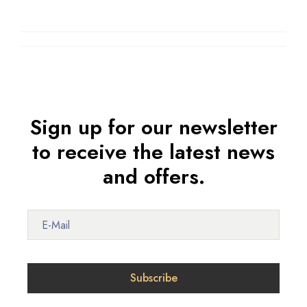
Sign up for our newsletter
to receive the latest news
and offers.