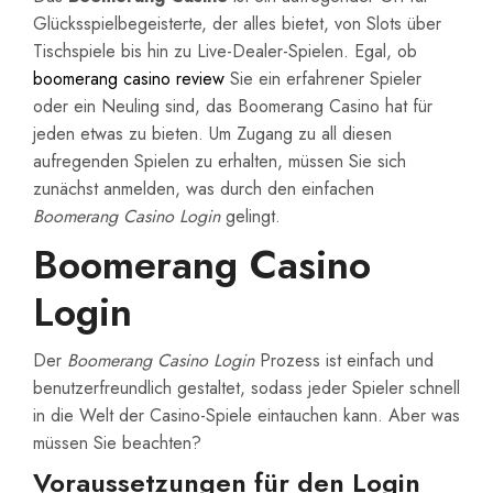
Glücksspielbegeisterte, der alles bietet, von Slots über
Tischspiele bis hin zu Live-Dealer-Spielen. Egal, ob
boomerang casino review
Sie ein erfahrener Spieler
oder ein Neuling sind, das Boomerang Casino hat für
jeden etwas zu bieten. Um Zugang zu all diesen
aufregenden Spielen zu erhalten, müssen Sie sich
zunächst anmelden, was durch den einfachen
Boomerang Casino Login
gelingt.
Boomerang Casino
Login
Der
Boomerang Casino Login
Prozess ist einfach und
benutzerfreundlich gestaltet, sodass jeder Spieler schnell
in die Welt der Casino-Spiele eintauchen kann. Aber was
müssen Sie beachten?
Voraussetzungen für den Login