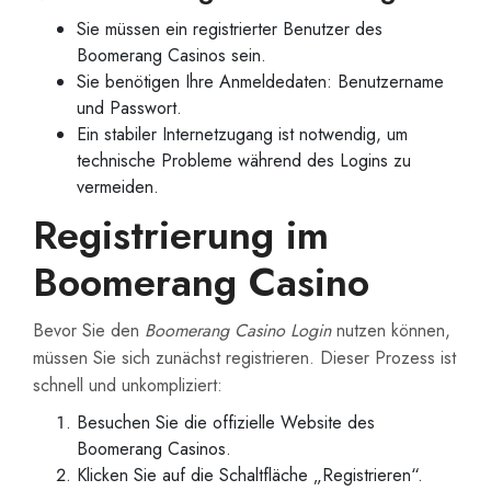
Sie müssen ein registrierter Benutzer des
Boomerang Casinos sein.
Sie benötigen Ihre Anmeldedaten: Benutzername
und Passwort.
Ein stabiler Internetzugang ist notwendig, um
technische Probleme während des Logins zu
vermeiden.
Registrierung im
Boomerang Casino
Bevor Sie den
Boomerang Casino Login
nutzen können,
müssen Sie sich zunächst registrieren. Dieser Prozess ist
schnell und unkompliziert:
Besuchen Sie die offizielle Website des
Boomerang Casinos.
Klicken Sie auf die Schaltfläche „Registrieren“.