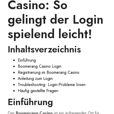
Casino: So
gelingt der Login
spielend leicht!
Inhaltsverzeichnis
Einführung
Boomerang Casino Login
Registrierung im Boomerang Casino
Anleitung zum Login
Troubleshooting: Login-Probleme lösen
Häufig gestellte Fragen
Einführung
Das
Boomerang Casino
ist ein aufregender Ort für