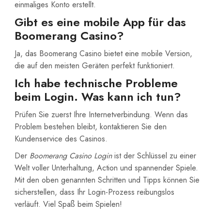
einmaliges Konto erstellt.
Gibt es eine mobile App für das
Boomerang Casino?
Ja, das Boomerang Casino bietet eine mobile Version,
die auf den meisten Geräten perfekt funktioniert.
Ich habe technische Probleme
beim Login. Was kann ich tun?
Prüfen Sie zuerst Ihre Internetverbindung. Wenn das
Problem bestehen bleibt, kontaktieren Sie den
Kundenservice des Casinos.
Der
Boomerang Casino Login
ist der Schlüssel zu einer
Welt voller Unterhaltung, Action und spannender Spiele.
Mit den oben genannten Schritten und Tipps können Sie
sicherstellen, dass Ihr Login-Prozess reibungslos
verläuft. Viel Spaß beim Spielen!